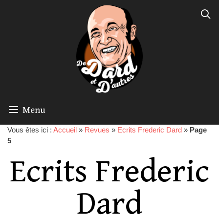
Menu
Vous êtes ici :
Accueil
»
Revues
»
Ecrits Frederic Dard
»
Page
5
Ecrits Frederic
Dard