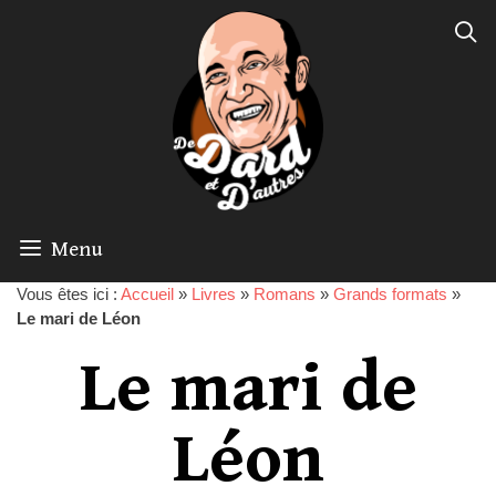
Menu
Vous êtes ici :
Accueil
»
Livres
»
Romans
»
Grands formats
»
Le mari de Léon
Le mari de
Léon