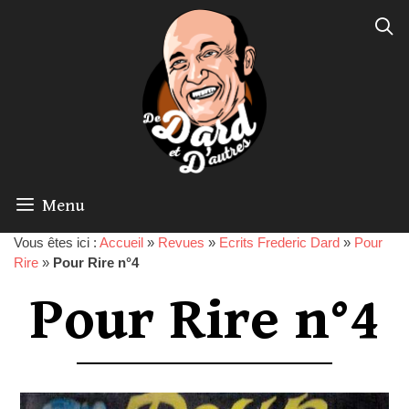
Menu
Vous êtes ici :
Accueil
»
Revues
»
Ecrits Frederic Dard
»
Pour
Rire
»
Pour Rire n°4
Pour Rire n°4