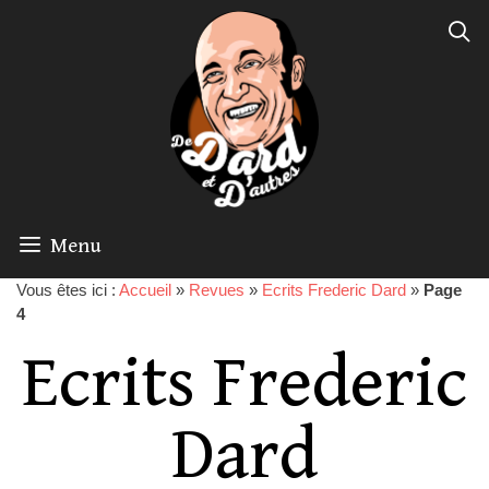
Menu
Vous êtes ici :
Accueil
»
Revues
»
Ecrits Frederic Dard
»
Page
4
Ecrits Frederic
Dard