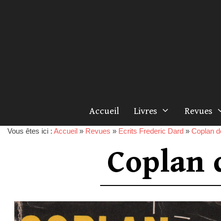
Accueil
Livres
Revues
Vous êtes ici :
Accueil
»
Revues
»
Ecrits Frederic Dard
»
Coplan d
Coplan 