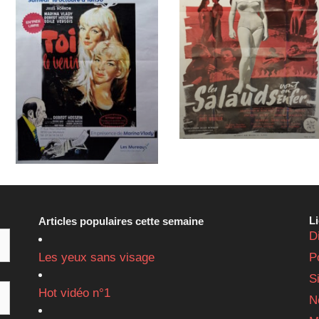
L
Articles populaires cette semaine
D
Les yeux sans visage
P
S
Hot vidéo n°1
N