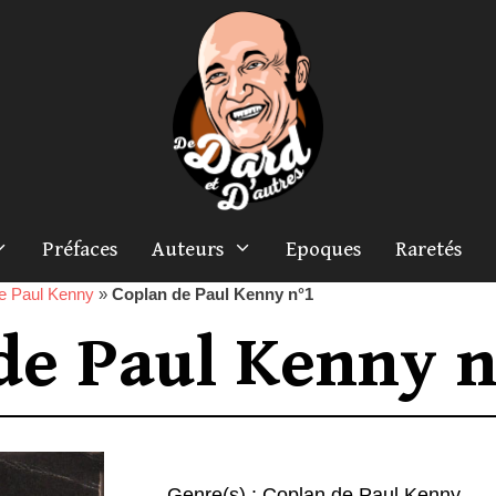
Préfaces
Auteurs
Epoques
Raretés
e Paul Kenny
»
Coplan de Paul Kenny n°1
de Paul Kenny n
Genre(s) :
Coplan de Paul Kenny