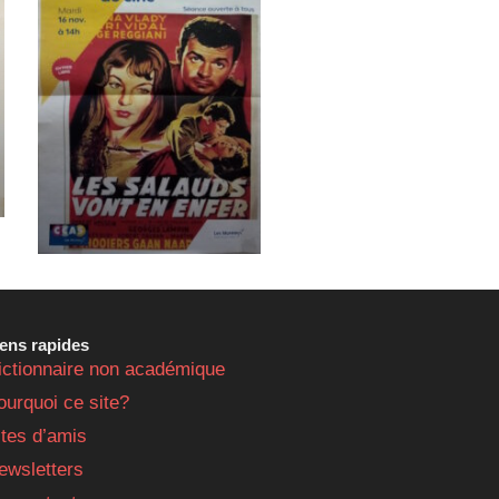
iens rapides
ictionnaire non académique
ourquoi ce site?
ites d’amis
ewsletters