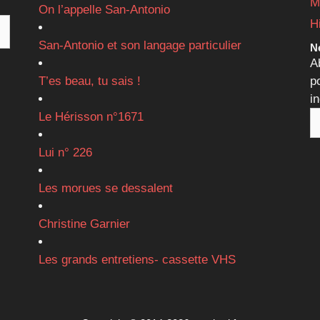
M
On l’appelle San-Antonio
H
San-Antonio et son langage particulier
Ne
A
T’es beau, tu sais !
p
i
Le Hérisson n°1671
Lui n° 226
Les morues se dessalent
Christine Garnier
Les grands entretiens- cassette VHS