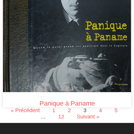
Panique à Paname
« Précédent
1
2
3
4
5
…
12
Suivant »