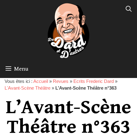
Menu
Vous êtes ici :
Accueil
»
Revues
»
Ecrits Frederic Dard
»
L'Avant-Scène Théâtre
»
L’Avant-Scène Théâtre n°363
L’Avant-Scène
Théâtre n°363