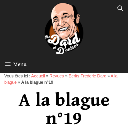
Menu
Vous êtes ici :
Accueil
»
Revues
»
Ecrits Frederic Dard
»
A la
blague
»
A la blague n°19
A la blague
n°19