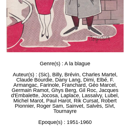
Genre(s) :
A la blague
Auteur(s) :
(Sic)
,
Billy
,
Brévin
,
Charles Martel
,
Claude Bourdie
,
Dany Lang
,
Dimi
,
Elbé
,
F.
Armangac
,
Farinole
,
Franchard
,
Géo Marcel
,
Germain Ramot
,
Ghys Berg
,
Gil Roc
,
Jacques
d'Embalette
,
Jocosa
,
Laplace
,
Lassalvy
,
Lubel
,
Michel Marot
,
Paul Harot
,
Rik Cursat
,
Robert
Pionnier
,
Roger Sam
,
Sainvet
,
Salvès
,
Sïvt
,
Tournayre
Epoque(s) :
1951-1960