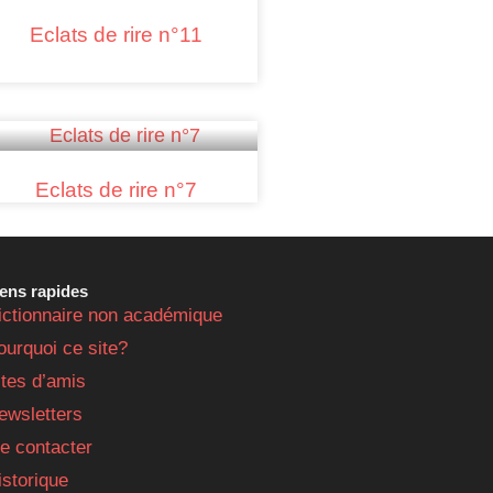
Eclats de rire n°11
Eclats de rire n°7
iens rapides
ictionnaire non académique
ourquoi ce site?
ites d’amis
ewsletters
e contacter
istorique