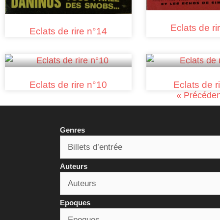
Eclats de ri
Eclats de rire n°14
Eclats de rire n°10
Eclats de r
« Précéden
Genres
Auteurs
Epoques