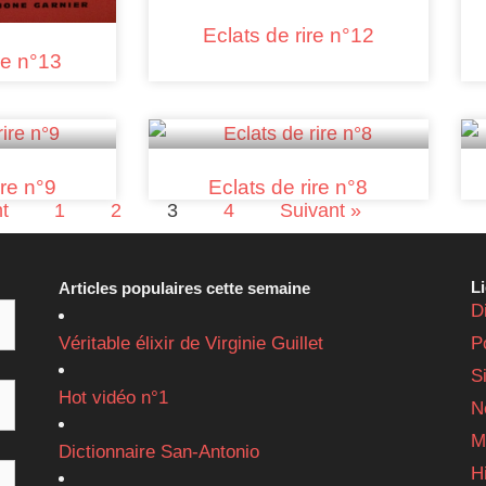
Eclats de rire n°12
re n°13
ire n°9
Eclats de rire n°8
t
1
2
3
4
Suivant »
L
Articles populaires cette semaine
D
Véritable élixir de Virginie Guillet
P
S
Hot vidéo n°1
N
M
Dictionnaire San-Antonio
H