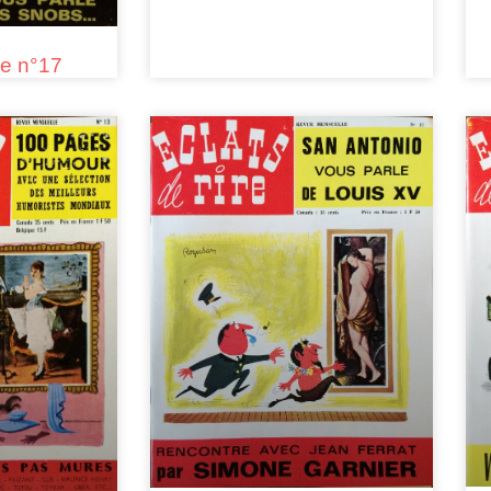
re n°17