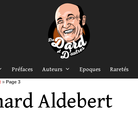
Préfaces
Auteurs
Epoques
Raretés
t
»
Page 3
nard Aldebert