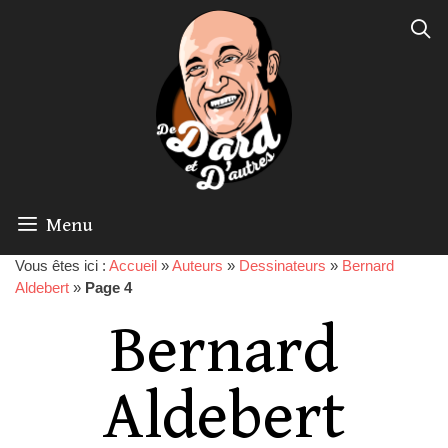
Menu
Vous êtes ici :
Accueil
»
Auteurs
»
Dessinateurs
»
Bernard
Aldebert
»
Page 4
Bernard
Aldebert