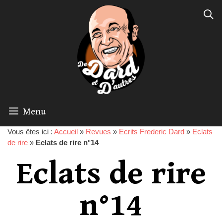
Menu
Vous êtes ici :
Accueil
»
Revues
»
Ecrits Frederic Dard
»
Eclats
de rire
»
Eclats de rire n°14
Eclats de rire
n°14