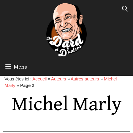
Menu
Vous êtes ici :
Accueil
»
Auteurs
»
Autres auteurs
»
Michel
Marly
»
Page 2
Michel Marly