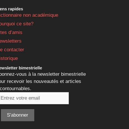
iens rapides
ictionnaire non académique
ourquoi ce site?
ites d’amis
ewsletters
e contacter
istorique
wsletter bimestrielle
bonnez-vous à la newsletter bimestrielle
our recevoir les nouveautés et articles
ncontournables.