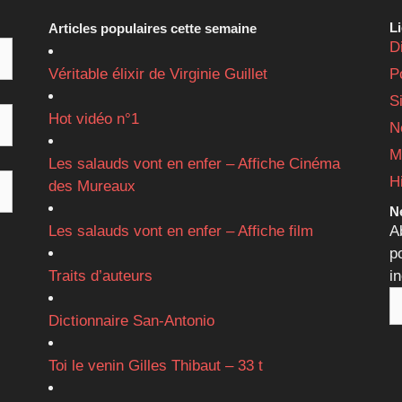
L
Articles populaires cette semaine
D
Véritable élixir de Virginie Guillet
P
S
Hot vidéo n°1
N
M
Les salauds vont en enfer – Affiche Cinéma
H
des Mureaux
Ne
Les salauds vont en enfer – Affiche film
A
p
Traits d’auteurs
i
Dictionnaire San-Antonio
Toi le venin Gilles Thibaut – 33 t