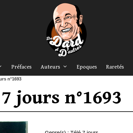
Préfaces
Auteurs
Epoques
Raretés
ours n°1693
 7 jours n°1693
Genre(s) :
Télé 7 jours