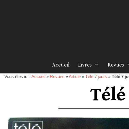
Accueil
Livres
Revues
Vous êtes ici :
Accueil
»
Revues
»
Article
»
Télé 7 jours
»
Télé 7 j
Télé