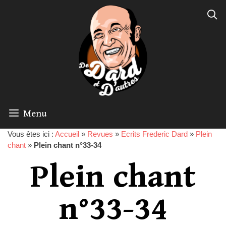
Menu
Vous êtes ici :
Accueil
»
Revues
»
Ecrits Frederic Dard
»
Plein
chant
»
Plein chant n°33-34
Plein chant
n°33-34