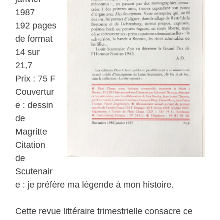
1987
192 pages
de format
14 sur
21,7
Prix : 75 F
Couvertur
e : dessin
de
Magritte
Citation
de
Scutenair
e : je préfère ma légende à mon histoire.
Cette revue littéraire trimestrielle consacre ce