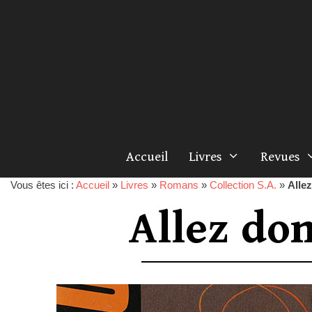
Accueil
Livres
Revues
Vous êtes ici :
Accueil
»
Livres
»
Romans
»
Collection S.A.
»
Allez
Allez don