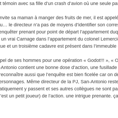
témoin avec sa fille d’un crash d’avion où une seule pa
), invite sa maman à manger des fruits de mer, il est app
u… le directeur n’a pas de moyens d’identifier son corr
enquêter prenant pour point de départ l’appartement du
vre un vrai Carnage dans l’appartement du colonel Lemercie
tue et un troisième cadavre est présent dans l’immeuble 
 l’appel de ses hommes pour une opération « Godot!!! », 
n-Antonio contient une bonne dose d’action, une fusillade
t reconnaître aussi que l’enquête est bien ficelée car on 
personnages. Même directeur de la PJ, San-Antonio rest
ratiquement y passent et ses autres collègues ne sont pa
st un petit joueur) de l’action. une intrigue prenante. 