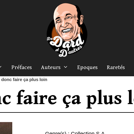
Préfaces
Auteurs
Epoques
Raretés
 donc faire ça plus loin
c faire ça plus 
Genre(s) :
Collection S.A.