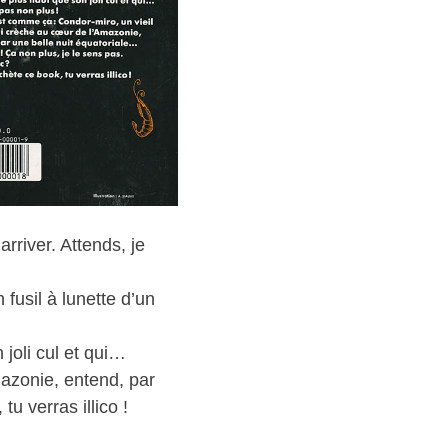
rriver. Attends, je
 fusil à lunette d’un
 joli cul et qui…
mazonie, entend, par
u verras illico !