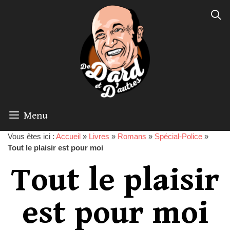
Menu
Vous êtes ici :
Accueil
»
Livres
»
Romans
»
Spécial-Police
»
Tout le plaisir est pour moi
Tout le plaisir
est pour moi