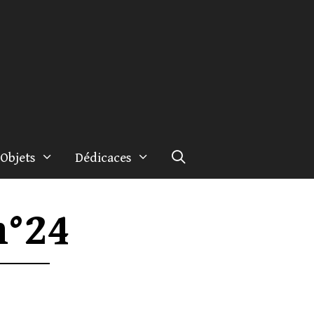
Objets
Dédicaces
n°24