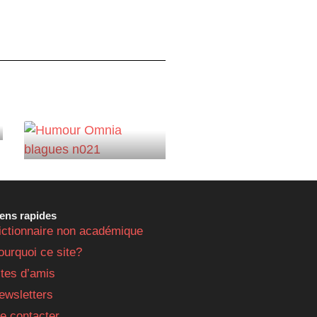
iens rapides
ictionnaire non académique
ourquoi ce site?
ites d’amis
ewsletters
e contacter