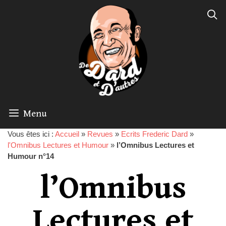
Menu
Vous êtes ici :
Accueil
»
Revues
»
Ecrits Frederic Dard
»
l'Omnibus Lectures et Humour
»
l’Omnibus Lectures et
Humour n°14
l’Omnibus
Lectures et