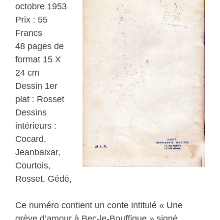
octobre 1953
Prix : 55
Francs
48 pages de
format 15 X
24 cm
Dessin 1er
plat : Rosset
Dessins
intérieurs :
Cocard,
Jeanbaixar,
Courtois,
Rosset, Gédé,
Ce numéro contient un conte intitulé « Une
grève d’amour à Bec-le-Bouffigue » signé