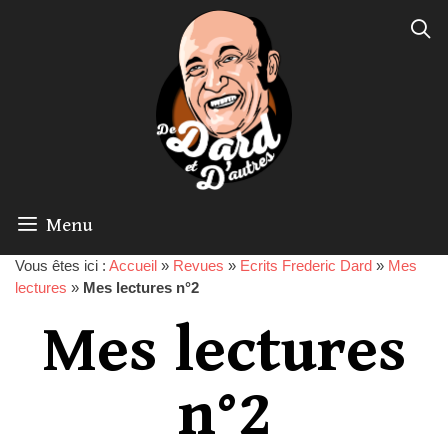
Menu
Vous êtes ici :
Accueil
»
Revues
»
Ecrits Frederic Dard
»
Mes
lectures
»
Mes lectures n°2
Mes lectures
n°2