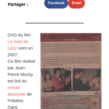
Facebook
Email
Partager :
DVD du film
Le mari de
Léon
sorti en
2007.
Ce film réalisé
par Jean-
Pierre Mocky
est tiré du
roman
éponyme
de
Frédéric
Dard.