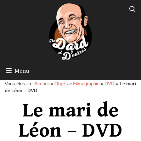
Menu
Vous êtes ici :
Accueil
»
Objets
»
Filmographie
»
DVD
»
Le mari
de Léon – DVD
Le mari de
Léon – DVD