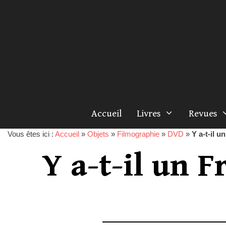
Accueil
Livres
Revues
Vous êtes ici :
Accueil
»
Objets
»
Filmographie
»
DVD
»
Y a-t-il u
Y a-t-il un F