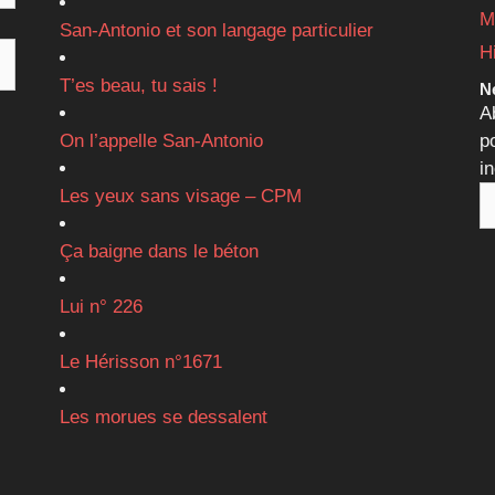
M
San-Antonio et son langage particulier
H
T’es beau, tu sais !
Ne
A
On l’appelle San-Antonio
p
i
Les yeux sans visage – CPM
Ça baigne dans le béton
Lui n° 226
Le Hérisson n°1671
Les morues se dessalent