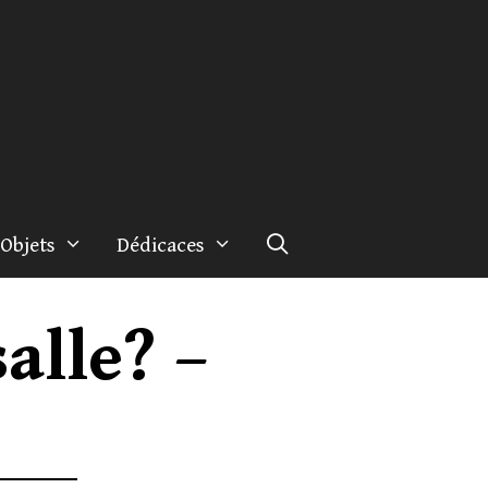
Objets
Dédicaces
salle? –