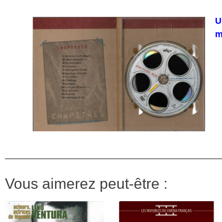
U
m
Vous aimerez peut-être :