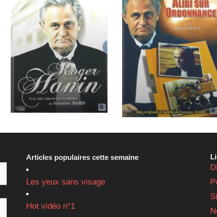
L
Articles populaires cette semaine
D
Les yeux sans visage
P
S
Hot vidéo n°1
N