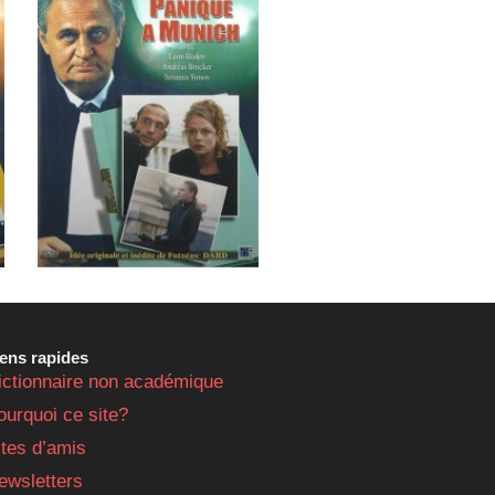
iens rapides
ictionnaire non académique
ourquoi ce site?
ites d’amis
ewsletters