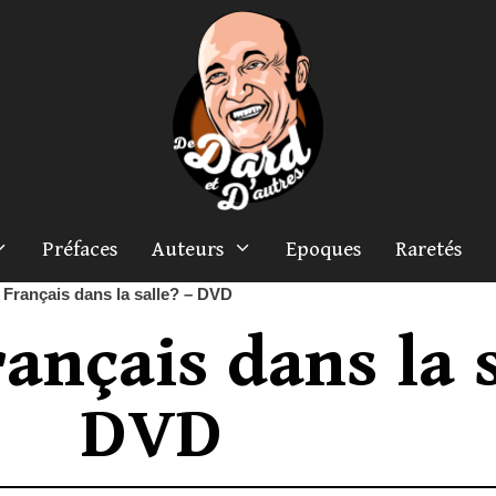
Préfaces
Auteurs
Epoques
Raretés
n Français dans la salle? – DVD
rançais dans la 
DVD