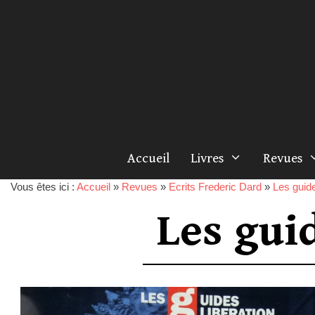
Accueil
Livres
Revues
Vous êtes ici :
Accueil
»
Revues
»
Ecrits Frederic Dard
»
Les guide
Les gui