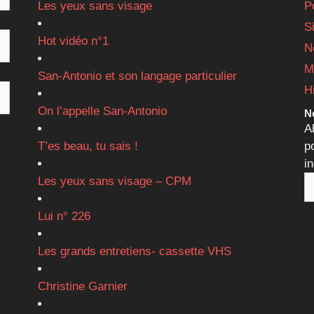
Les yeux sans visage
P
S
Hot vidéo n°1
N
M
San-Antonio et son langage particulier
H
On l’appelle San-Antonio
Ne
A
T’es beau, tu sais !
p
i
Les yeux sans visage – CPM
Lui n° 226
Les grands entretiens- cassette VHS
Christine Garnier