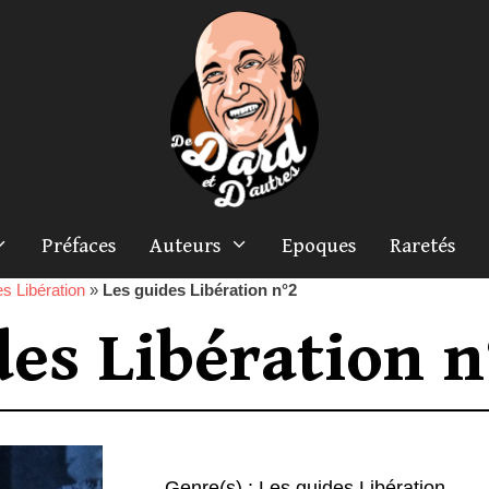
Préfaces
Auteurs
Epoques
Raretés
s Libération
»
Les guides Libération n°2
des Libération n
Genre(s) :
Les guides Libération