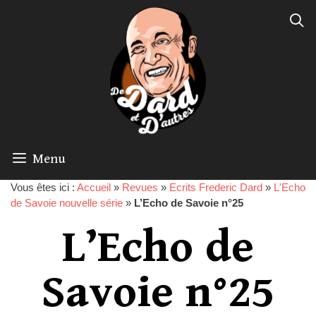
Menu
Vous êtes ici :
Accueil
»
Revues
»
Ecrits Frederic Dard
»
L'Echo
de Savoie nouvelle série
»
L’Echo de Savoie n°25
L’Echo de
Savoie n°25