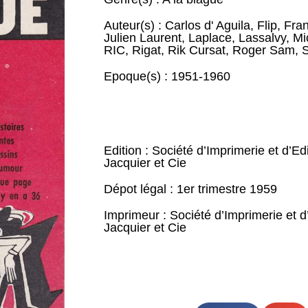
Auteur(s) :
Carlos d' Aguila
,
Flip
,
Fra
Julien Laurent
,
Laplace
,
Lassalvy
,
Mi
RIC
,
Rigat
,
Rik Cursat
,
Roger Sam
,
S
Epoque(s) :
1951-1960
Edition : Société d’Imprimerie et d’Ed
Jacquier et Cie
Dépot légal : 1er trimestre 1959
Imprimeur : Société d’Imprimerie et d
Jacquier et Cie