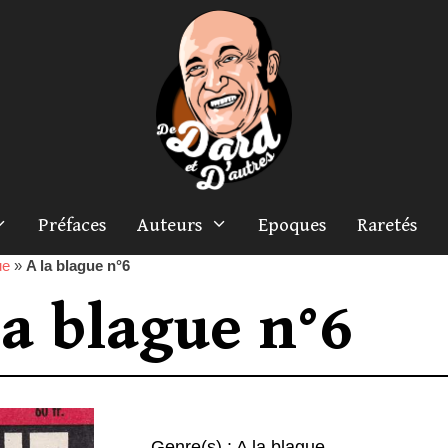
Préfaces
Auteurs
Epoques
Raretés
ue
»
A la blague n°6
la blague n°6
Genre(s) :
A la blague