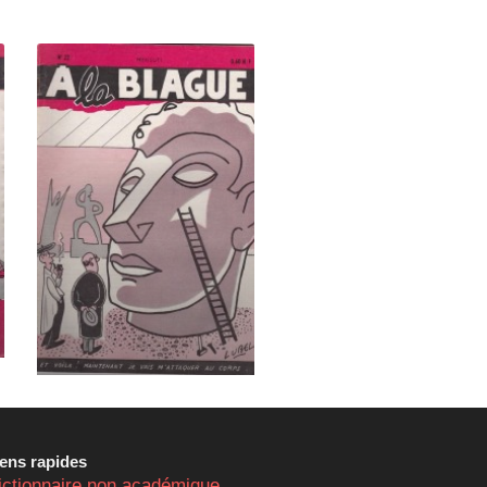
iens rapides
ictionnaire non académique