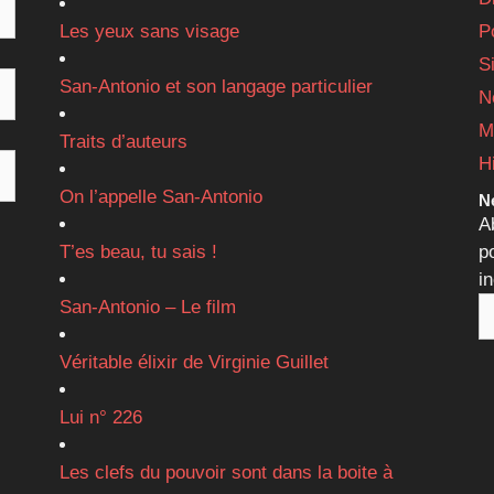
Les yeux sans visage
P
S
San-Antonio et son langage particulier
N
M
Traits d’auteurs
H
On l’appelle San-Antonio
Ne
A
T’es beau, tu sais !
p
i
San-Antonio – Le film
Véritable élixir de Virginie Guillet
Lui n° 226
Les clefs du pouvoir sont dans la boite à