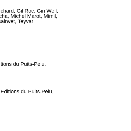
nchard
,
Gil Roc
,
Gin Well
,
cha
,
Michel Marot
,
Mimil
,
ainvet
,
Teyvar
itions du Puits-Pelu,
’Editions du Puits-Pelu,