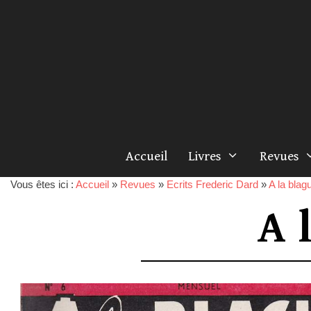
Accueil
Livres
Revues
Vous êtes ici :
Accueil
»
Revues
»
Ecrits Frederic Dard
»
A la blag
A 