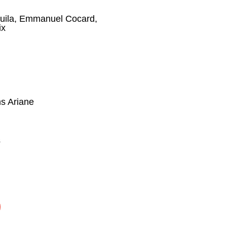
uila
,
Emmanuel Cocard
,
ix
ns Ariane
s