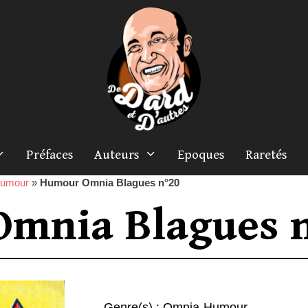
Préfaces
Auteurs
Epoques
Raretés
umour
»
Humour Omnia Blagues n°20
mnia Blagues 
Genre(s) :
Omnia-Humour