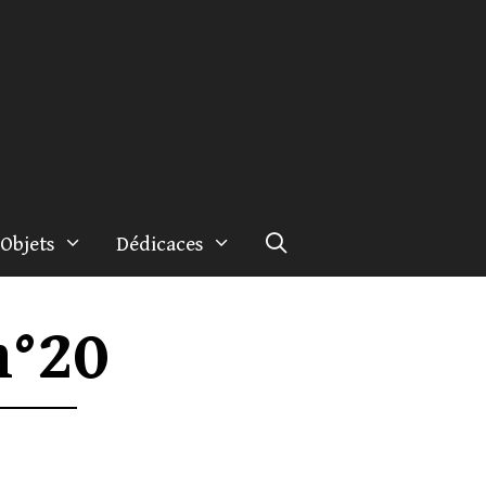
Objets
Dédicaces
n°20