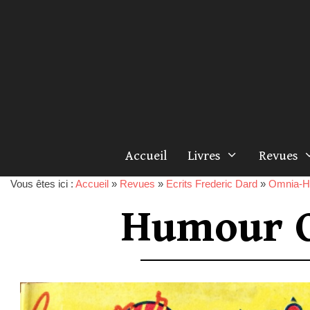
Accueil
Livres
Revues
Vous êtes ici :
Accueil
»
Revues
»
Ecrits Frederic Dard
»
Omnia-H
Humour O