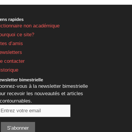
iens rapides
ictionnaire non académique
ourquoi ce site?
ites d’amis
ewsletters
e contacter
istorique
wsletter bimestrielle
bonnez-vous à la newsletter bimestrielle
our recevoir les nouveautés et articles
ncontournables.