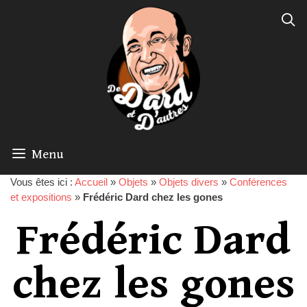
Menu
Vous êtes ici :
Accueil
»
Objets
»
Objets divers
»
Conférences
et expositions
»
Frédéric Dard chez les gones
Frédéric Dard
chez les gones