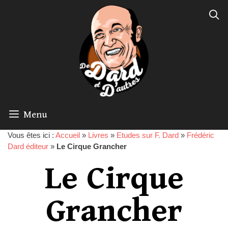
Menu
Vous êtes ici :
Accueil
»
Livres
»
Etudes sur F. Dard
»
Frédéric
Dard éditeur
»
Le Cirque Grancher
Le Cirque
Grancher