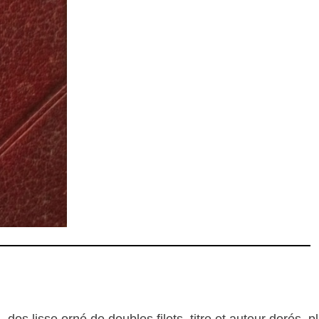
 dos lisse orné de doubles filets, titre et auteur dorés, p