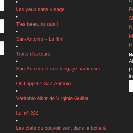
D
Les yeux sans visage
P
S
T’es beau, tu sais !
N
M
San-Antonio – Le film
H
Traits d’auteurs
Ne
A
San-Antonio et son langage particulier
p
i
On l’appelle San-Antonio
Véritable élixir de Virginie Guillet
Lui n° 226
Les clefs du pouvoir sont dans la boite à