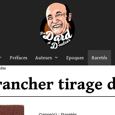
Préfaces
Auteurs
Epoques
Raretés
tête
rancher tirage d
Genre(s) :
Raretés