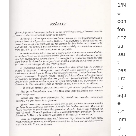
1/N
e
con
fon
dez
sur
tou
t
pas
Fra
nci
squ
e
Col
lom
b
ave