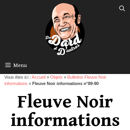
Menu
Vous êtes ici :
Accueil
»
Objets
»
Bulletins Fleuve Noir
informations
»
Fleuve Noir informations n°89-90
Fleuve Noir
informations