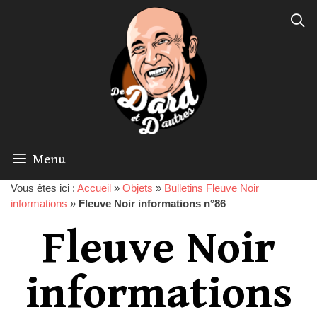
Menu
Vous êtes ici :
Accueil
»
Objets
»
Bulletins Fleuve Noir
informations
»
Fleuve Noir informations n°86
Fleuve Noir
informations