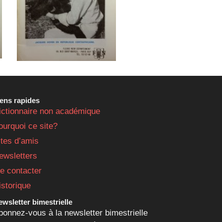
iens rapides
ictionnaire non académique
ourquoi ce site?
ites d’amis
ewsletters
e contacter
istorique
wsletter bimestrielle
bonnez-vous à la newsletter bimestrielle