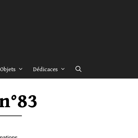
Objets
Dédicaces
 n°83
rmations