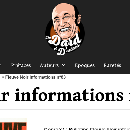
Préfaces
Auteurs
Epoques
Raretés
s
»
Fleuve Noir informations n°83
ir informations
Genre(s) :
Bulletins Fleuve Noir info