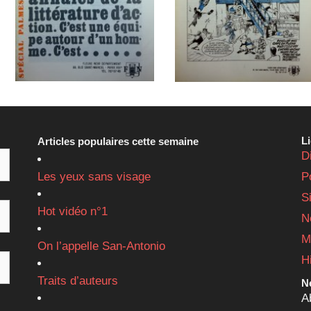
L
Articles populaires cette semaine
D
Les yeux sans visage
P
S
Hot vidéo n°1
N
M
On l’appelle San-Antonio
H
Traits d’auteurs
Ne
A