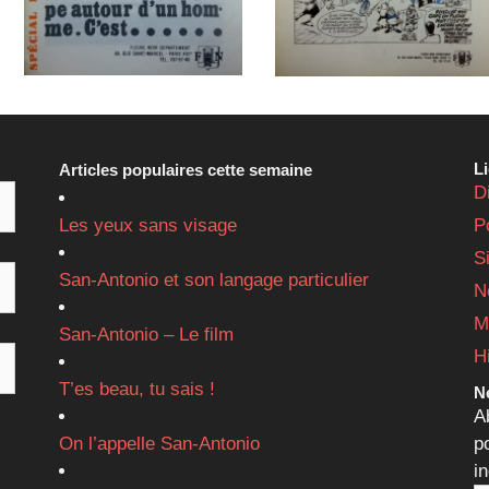
L
Articles populaires cette semaine
D
Les yeux sans visage
P
S
San-Antonio et son langage particulier
N
M
San-Antonio – Le film
H
T’es beau, tu sais !
Ne
A
On l’appelle San-Antonio
p
i