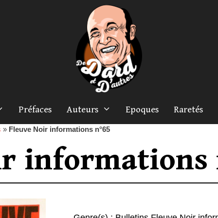
Préfaces
Auteurs
Epoques
Raretés
s
»
Fleuve Noir informations n°65
ir informations
Genre(s) :
Bulletins Fleuve Noir info