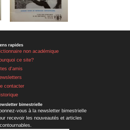
iens rapides
ictionnaire non académique
ourquoi ce site?
ites d’amis
ewsletters
e contacter
istorique
wsletter bimestrielle
bonnez-vous à la newsletter bimestrielle
our recevoir les nouveautés et articles
ncontournables.