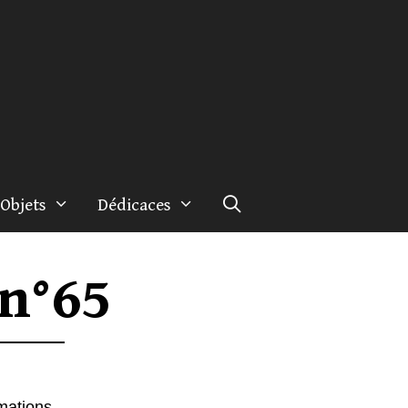
Objets
Dédicaces
 n°65
rmations