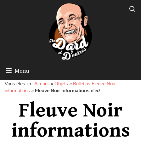
Menu
Vous êtes ici :
Accueil
»
Objets
»
Bulletins Fleuve Noir
informations
»
Fleuve Noir informations n°57
Fleuve Noir
informations