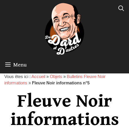
Menu
Vous êtes ici :
Accueil
»
Objets
»
Bulletins Fleuve Noir
informations
»
Fleuve Noir informations n°5
Fleuve Noir
informations