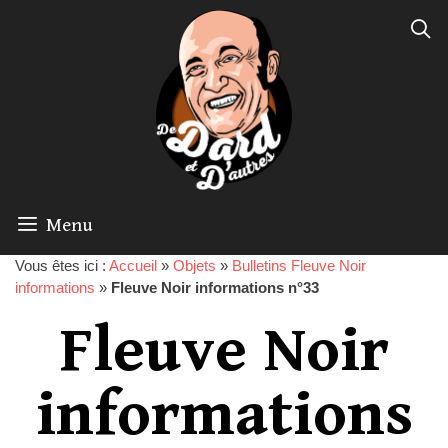
Menu
Vous êtes ici :
Accueil
»
Objets
»
Bulletins Fleuve Noir
informations
»
Fleuve Noir informations n°33
Fleuve Noir
informations