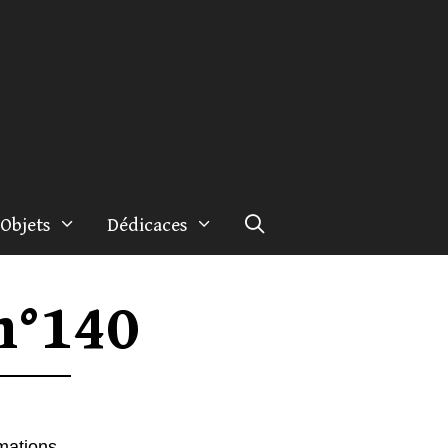
Objets
Dédicaces
n°140
rmations