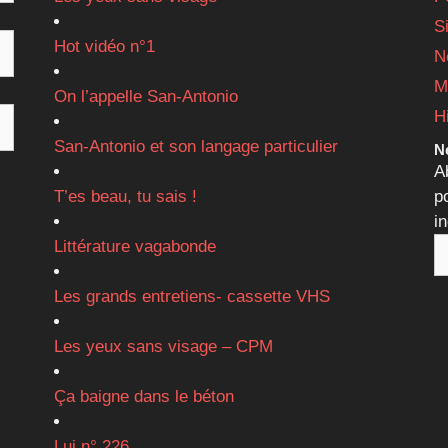
S
Hot vidéo n°1
N
M
On l’appelle San-Antonio
H
San-Antonio et son langage particulier
Ne
A
T’es beau, tu sais !
p
i
Littérature vagabonde
Les grands entretiens- cassette VHS
Les yeux sans visage – CPM
Ça baigne dans le béton
Lui n° 226