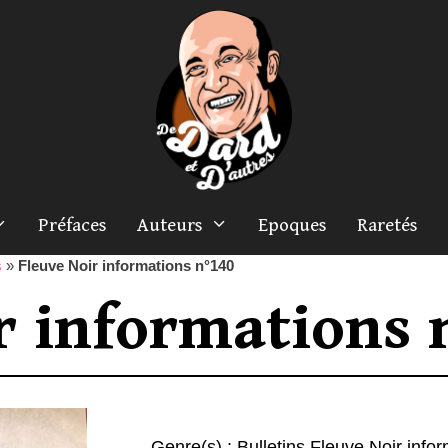
Préfaces
Auteurs
Epoques
Raretés
s
»
Fleuve Noir informations n°140
r informations 
Genre(s) :
Bulletins Fleuve Noir info