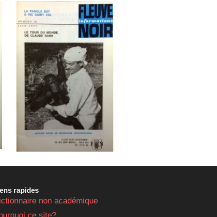
iens rapides
ictionnaire non académique
ourquoi ce site?