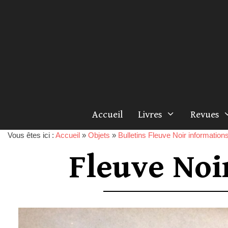
Accueil
Livres
Revues
Vous êtes ici :
Accueil
»
Objets
»
Bulletins Fleuve Noir information
Fleuve Noi