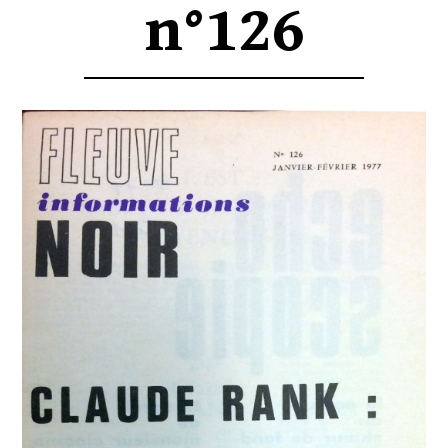
n°126