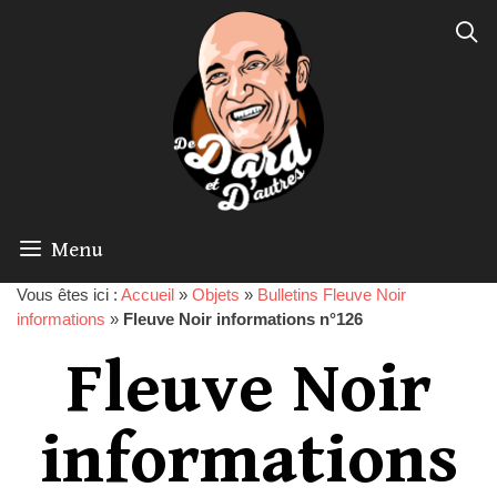
Menu
Vous êtes ici :
Accueil
»
Objets
»
Bulletins Fleuve Noir
informations
»
Fleuve Noir informations n°126
Fleuve Noir
informations