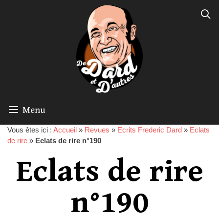
Menu
Vous êtes ici :
Accueil
»
Revues
»
Ecrits Frederic Dard
»
Eclats
de rire
»
Eclats de rire n°190
Eclats de rire
n°190