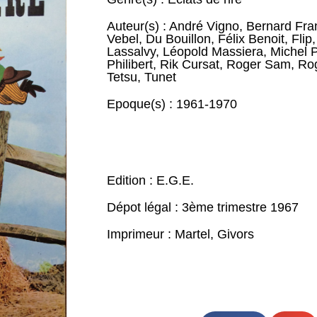
Auteur(s) :
André Vigno
,
Bernard Fra
Vebel
,
Du Bouillon
,
Félix Benoit
,
Flip
Lassalvy
,
Léopold Massiera
,
Michel P
Philibert
,
Rik Cursat
,
Roger Sam
,
Ro
Tetsu
,
Tunet
Epoque(s) :
1961-1970
Edition : E.G.E.
Dépot légal : 3ème trimestre 1967
Imprimeur : Martel, Givors