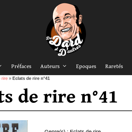
Préfaces
Auteurs
Epoques
Raretés
 rire
»
Eclats de rire n°41
ts de rire n°41
Genre(s) :
Eclats de rire