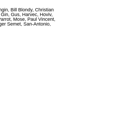
ngin
,
Bill Blondy
,
Christian
,
Gin
,
Gus
,
Harvec
,
Hoviv
,
arrot
,
Mose
,
Paul Vincent
,
ger Semet
,
San-Antonio
,