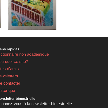
iens rapides
ictionnaire non académique
ourquoi ce site?
ites d’amis
ewsletters
e contacter
istorique
wsletter bimestrielle
bonnez-vous à la newsletter bimestrielle