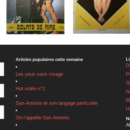
L
Articles populaires cette semaine
D
Les yeux sans visage
P
S
Hot vidéo n°1
N
M
San-Antonio et son langage particulier
H
On l’appelle San-Antonio
Ne
A