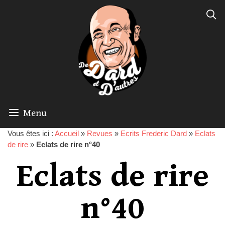
Menu
Vous êtes ici :
Accueil
»
Revues
»
Ecrits Frederic Dard
»
Eclats
de rire
»
Eclats de rire n°40
Eclats de rire
n°40