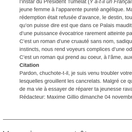
l’instar du Président Tumelat (
Y a-t-il un Françai
jeune femme à l’apparente pureté angélique. M
rédemption était refusée d’avance, le destin, touj
qu’on puisse dire est que dans ce Palais maudit
d’une puissance évocatrice rarement atteinte pa
C’est un roman d’une cruauté sans nom, sadique,
instincts, nous rend voyeurs complices d’une od
C’est un roman qui prend au coeur, à l’âme, aux
Citation
Pardon, chuchote-t-il, je suis venu troubler votre
lesquelles grouillent les cancrelats. Malgré ce qu
de ma vie à essayer de réparer ta jeunesse rav
Rédacteur: Maxime Gillio dimanche 04 novemb