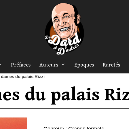
Préfaces
Auteurs
Epoques
Raretés
 dames du palais Rizzi
es du palais Riz
Genre(s) :
Grands formats