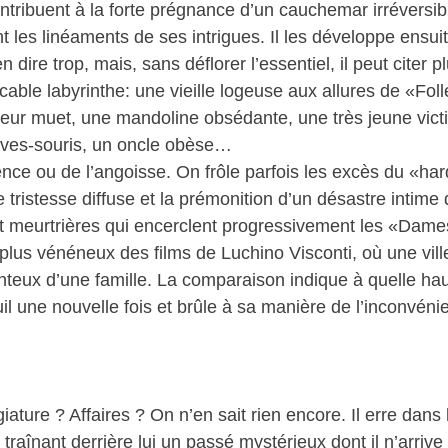
ntribuent à la forte prégnance d’un cauchemar irréversib
nt les linéaments de ses intrigues. Il les développe ensui
n dire trop, mais, sans déflorer l’essentiel, il peut citer 
ble labyrinthe: une vieille logeuse aux allures de «Foll
teur muet, une mandoline obsédante, une très jeune vict
auves-souris, un oncle obèse…
ence ou de l’angoisse. On frôle parfois les excès du «ha
 tristesse diffuse et la prémonition d’un désastre intime
 et meurtrières qui encerclent progressivement les «Dam
us vénéneux des films de Luchino Visconti, où une ville 
nteux d’une famille. La comparaison indique à quelle ha
l une nouvelle fois et brûle à sa manière de l’inconvénie
ature ? Affaires ? On n’en sait rien encore. Il erre dans 
raînant derrière lui un passé mystérieux dont il n’arrive