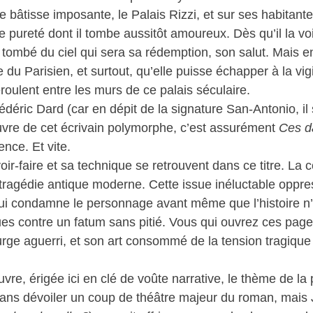
le bâtisse imposante, le Palais Rizzi, et sur ses habitant
 pureté dont il tombe aussitôt amoureux. Dès qu’il la voit,
 tombé du ciel qui sera sa rédemption, son salut. Mais en
u Parisien, et surtout, qu’elle puisse échapper à la vig
oulent entre les murs de ce palais séculaire.
édéric Dard (car en dépit de la signature San-Antonio, il
œuvre de cet écrivain polymorphe, c’est assurément
Ces d
ence. Et vite.
oir-faire et sa technique se retrouvent dans ce titre. La c
tragédie antique moderne. Cette issue inéluctable oppre
, qui condamne le personnage avant même que l’histoire 
ques contre un fatum sans pitié. Vous qui ouvrez ces pa
ge aguerri, et son art consommé de la tension tragique
re, érigée ici en clé de voûte narrative, le thème de la
re sans dévoiler un coup de théâtre majeur du roman, mais