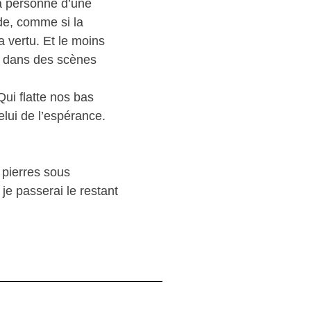
la personne d’une
de, comme si la
la vertu. Et le moins
s, dans des scènes
ui flatte nos bas
elui de l’espérance.
s pierres sous
 je passerai le restant