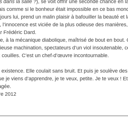
s dans la salle ?
), se voit offrir une seconde chance en 
ais comme si le bonheur était impossible en ce bas mon
ours lui, prend un malin plaisir à bafouiller la beauté et 
, l’innocence est viciée de la plus odieuse des manière
r Frédéric Dard.
 à la mécanique diabolique, maîtrisé de bout en bout. Q
ieuse machination, spectateurs d’un viol insoutenable, c
 couilles. C’est un chef-d’œuvre incontournable.
 existence. Elle coulait sans bruit. Et puis je soulève de
e je viens d’apprendre, je te veux, petite. Je te veux ! Et
agée.
re 2012