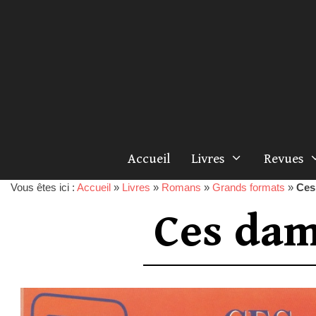
Accueil
Livres
Revues
Vous êtes ici :
Accueil
»
Livres
»
Romans
»
Grands formats
»
Ces
Ces dam