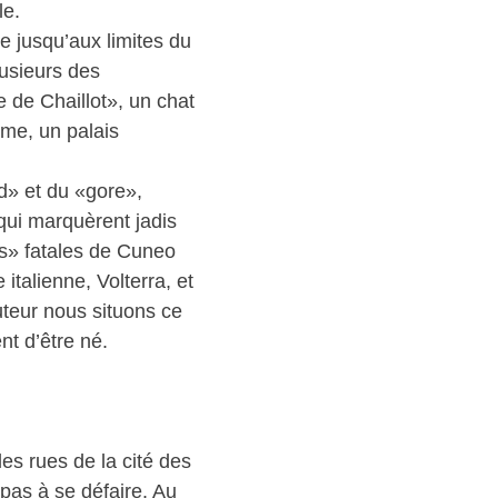
le.
te jusqu’aux limites du
plusieurs des
e de Chaillot», un chat
ime, un palais
rd» et du «gore»,
 qui marquèrent jadis
es» fatales de Cuneo
italienne, Volterra, et
uteur nous situons ce
nt d’être né.
les rues de la cité des
 pas à se défaire. Au