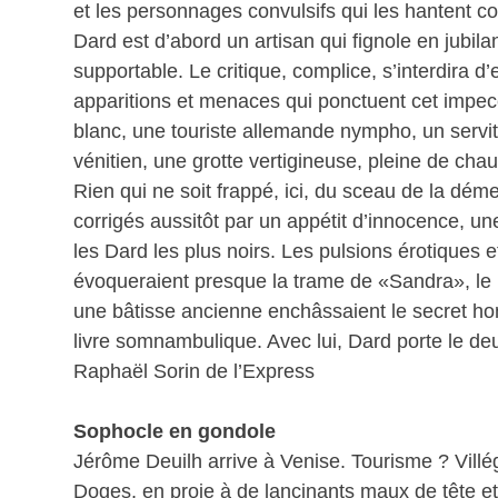
et les personnages convulsifs qui les hantent co
Dard est d’abord un artisan qui fignole en jubila
supportable. Le critique, complice, s’interdira d’e
apparitions et menaces qui ponctuent cet impecca
blanc, une touriste allemande nympho, un servi
vénitien, une grotte vertigineuse, pleine de ch
Rien qui ne soit frappé, ici, du sceau de la dém
corrigés aussitôt par un appétit d’innocence, une
les Dard les plus noirs. Les pulsions érotiques
évoqueraient presque la trame de «Sandra», le pl
une bâtisse ancienne enchâssaient le secret ho
livre somnambulique. Avec lui, Dard porte le deui
Raphaël Sorin de l’Express
Sophocle en gondole
Jérôme Deuilh arrive à Venise. Tourisme ? Villégi
Doges, en proie à de lancinants maux de tête et t