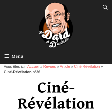
Menu
Vous êtes ici :
Accueil
»
Revues
»
Article
»
Ciné Révélation
»
Ciné-Révélation n°36
Ciné-
Révélation