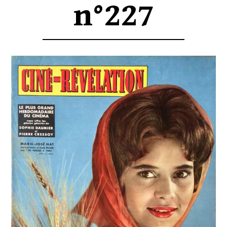
n°227