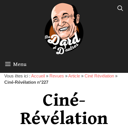
Menu
Vous êtes ici :
Accueil
»
Revues
»
Article
»
Ciné Révélation
»
Ciné-Révélation n°227
Ciné-
Révélation