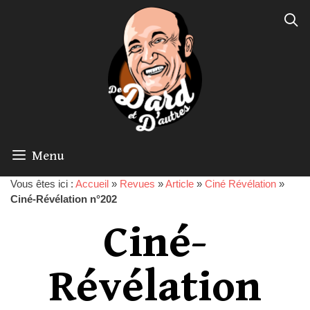
Menu
Vous êtes ici :
Accueil
»
Revues
»
Article
»
Ciné Révélation
»
Ciné-Révélation n°202
Ciné-
Révélation