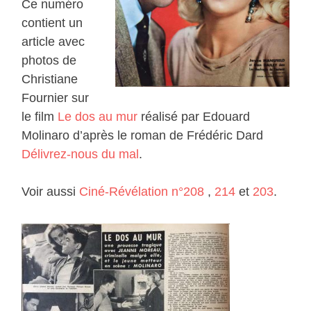
Ce numéro
contient un
article avec
photos de
Christiane
Fournier sur
le film
Le dos au mur
réalisé par Edouard
Molinaro d’après le roman de Frédéric Dard
Délivrez-nous du mal
.
Voir aussi
Ciné-Révélation n°208
,
214
et
203
.