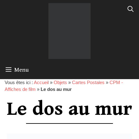
Menu
Vous êtes ici :
Accueil
»
Objets
»
Cartes Postales
»
CPM -
Affiches de film
»
Le dos au mur
Le dos au mur