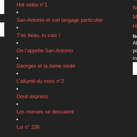
Hot vidéo n°1
N
M
San-Antonio et son langage particulier
H
T’es beau, tu sais !
Ne
A
On l’appelle San-Antonio
p
i
Georges et la dame seule
L’allumé du mois n°2
Deuil express
Les morues se dessalent
Lui n° 226