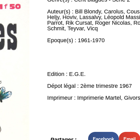
Auteur(s) :
Bill Blondy
,
Carolus
,
Cous
Heljy
,
Hoviv
,
Lassalvy
,
Léopold Massi
Parrot
,
Rik Cursat
,
Roger Nicolas
,
Ro
Schmit
,
Teyvar
,
Vicq
Epoque(s) :
1961-1970
Edition : E.G.E.
Dépot légal : 2ème trimestre 1967
Imprimeur : Imprimerie Martel, Givor
Facebook
Email
Partager :