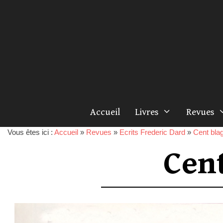
Accueil
Livres
Revues
Vous êtes ici :
Accueil
»
Revues
»
Ecrits Frederic Dard
»
Cent blag
Cen