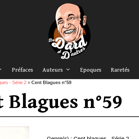
Préfaces
Auteurs
Epoques
Raretés
ues - Série 2
»
Cent Blagues n°59
t Blagues n°59
Genre(s) :
Cent blagues - Série 2