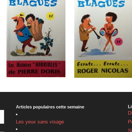
L
Articles populaires cette semaine
D
Les yeux sans visage
P
S