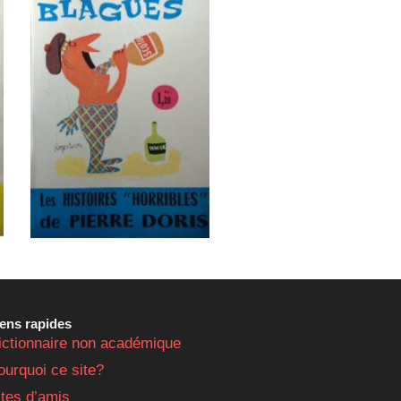
iens rapides
ictionnaire non académique
ourquoi ce site?
ites d’amis