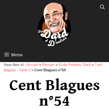
Menu
Vous êtes ici :
Accueil
»
Revues
»
Ecrits Frederic Dard
»
Cent
blagues - Série 2
»
Cent Blagues n°54
Cent Blagues
n°54