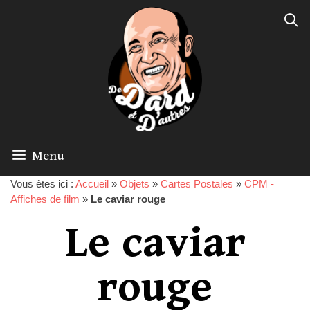
Menu
Vous êtes ici :
Accueil
»
Objets
»
Cartes Postales
»
CPM -
Affiches de film
»
Le caviar rouge
Le caviar
rouge