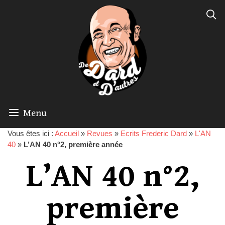
Menu
Vous êtes ici :
Accueil
»
Revues
»
Ecrits Frederic Dard
»
L'AN
40
»
L’AN 40 n°2, première année
L’AN 40 n°2,
première